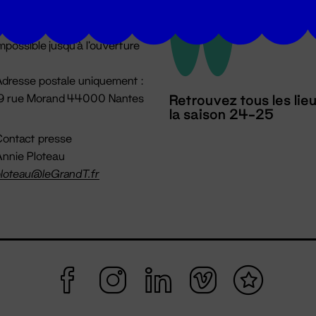
u lundi au vendredi 14h → 18h
 Accueil physique
mpossible jusqu'à l'ouverture
dresse postale uniquement :
19 rue Morand 44000 Nantes
Retrouvez tous les lie
la saison 24-25
ontact presse
nnie Ploteau
loteau@leGrandT.fr