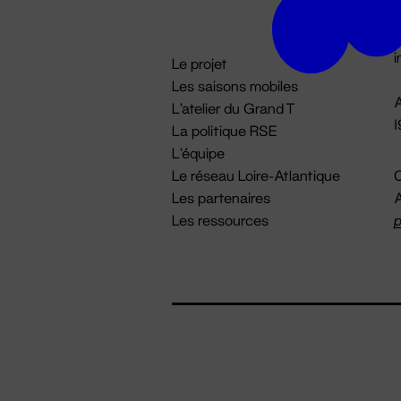
D

i
Le projet
Les saisons mobiles
A
L'atelier du Grand T
La politique RSE
L'équipe
Le réseau Loire-Atlantique
C
Les partenaires
A
Les ressources
p