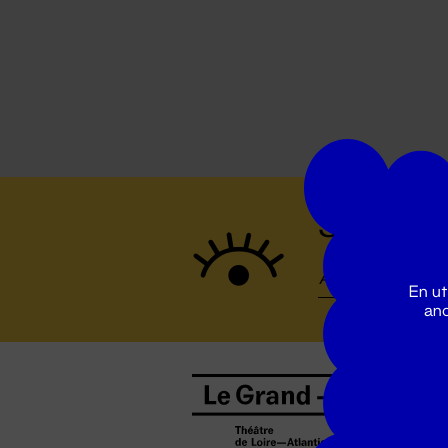
Suivez to
En ut
ano
B
0
b