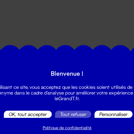
utes les actualités du Grand T :
Bienvenue !
ilisant ce site, vous acceptez que les cookies soient utilisés de
nyme dans le cadre d'analyse pour améliorer votre expérience
leGrandT.fr.
OK, tout accepter
Tout refuser
Personnaliser
illetterie
2 51 88 25 25
Politique de confidentialité
illetterie@leGrandT.fr