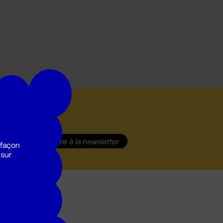
S'inscrire
à la newsletter
 façon
 sur