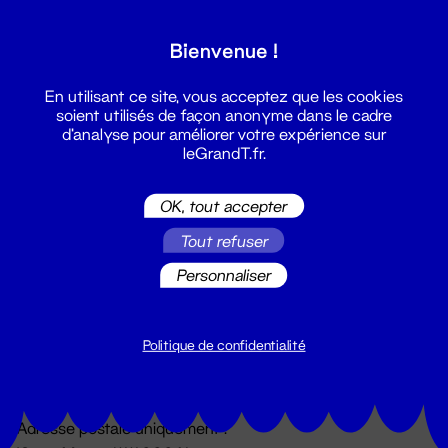
Grand T :
Bienvenue !
S'inscrire
En utilisant ce site, vous acceptez que les cookies
soient utilisés de façon anonyme dans le cadre
d'analyse pour améliorer votre expérience sur
leGrandT.fr.
OK, tout accepter
Tout refuser
Personnaliser
Billetterie
02 51 88 25 25
billetterie@leGrandT.fr
Politique de confidentialité
Du lundi au vendredi 14h → 18h
🚨 Accueil physique impossible jusqu'à l'ouverture
Adresse postale uniquement :