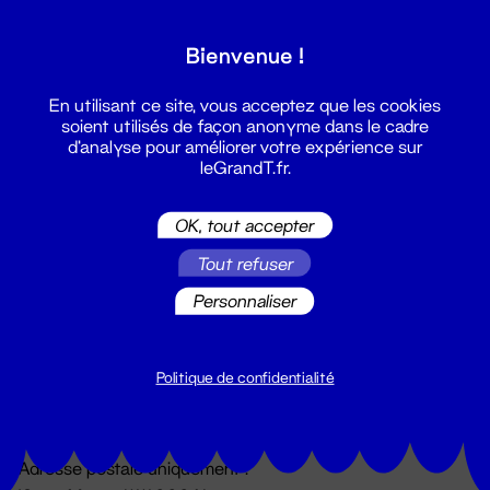
Grand T :
Bienvenue !
S'inscrire
En utilisant ce site, vous acceptez que les cookies
soient utilisés de façon anonyme dans le cadre
d'analyse pour améliorer votre expérience sur
leGrandT.fr.
OK, tout accepter
Tout refuser
Personnaliser
Billetterie
02 51 88 25 25
billetterie@leGrandT.fr
Politique de confidentialité
Du lundi au vendredi 14h → 18h
🚨 Accueil physique impossible jusqu'à l'ouverture
Adresse postale uniquement :