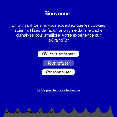
Grand T :
Bienvenue !
S'inscrire
En utilisant ce site, vous acceptez que les cookies
soient utilisés de façon anonyme dans le cadre
d'analyse pour améliorer votre expérience sur
leGrandT.fr.
OK, tout accepter
Tout refuser
Personnaliser
Billetterie
02 51 88 25 25
billetterie@leGrandT.fr
Politique de confidentialité
Du lundi au vendredi 14h → 18h
🚨 Accueil physique impossible jusqu'à l'ouverture
Adresse postale uniquement :