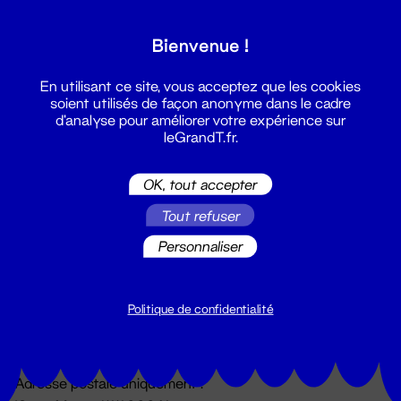
Grand T :
Bienvenue !
S'inscrire
En utilisant ce site, vous acceptez que les cookies
soient utilisés de façon anonyme dans le cadre
d'analyse pour améliorer votre expérience sur
leGrandT.fr.
OK, tout accepter
Tout refuser
Personnaliser
Billetterie
02 51 88 25 25
billetterie@leGrandT.fr
Politique de confidentialité
Du lundi au vendredi 14h → 18h
🚨 Accueil physique impossible jusqu'à l'ouverture
Adresse postale uniquement :