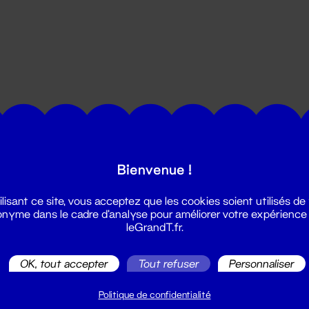
utes les actualités du Grand T :
Bienvenue !
ilisant ce site, vous acceptez que les cookies soient utilisés de
nyme dans le cadre d'analyse pour améliorer votre expérience
leGrandT.fr.
OK, tout accepter
Tout refuser
Personnaliser
illetterie
2 51 88 25 25
Politique de confidentialité
illetterie@leGrandT.fr