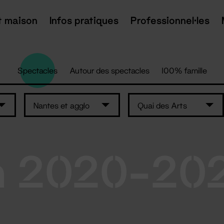
t maison
Infos pratiques
Professionnel·les
Spectacles
Autour des spectacles
100% famille
Nantes et agglo
Quai des Arts
n 2020-20