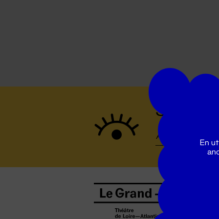
Suivez to
En ut
ano
B
0
b