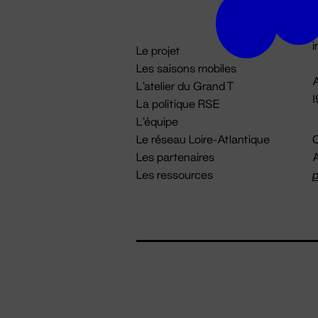
D

i
Le projet
Les saisons mobiles
A
L'atelier du Grand T
La politique RSE
L'équipe
Le réseau Loire-Atlantique
C
Les partenaires
A
Les ressources
p