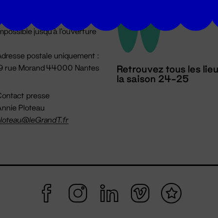
u lundi au vendredi 14h → 18h
 Accueil physique
mpossible jusqu'à l'ouverture
dresse postale uniquement :
19 rue Morand 44000 Nantes
Retrouvez tous les lie
la saison 24-25
ontact presse
nnie Ploteau
loteau@leGrandT.fr