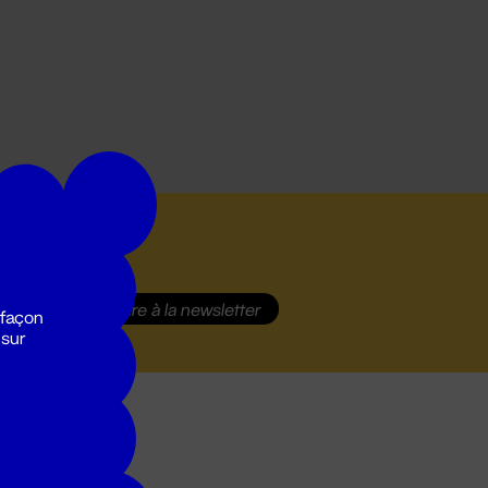
S'inscrire
à la newsletter
 façon
 sur