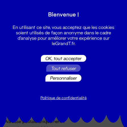
Grand T :
Bienvenue !
S'inscrire
En utilisant ce site, vous acceptez que les cookies
soient utilisés de façon anonyme dans le cadre
d'analyse pour améliorer votre expérience sur
leGrandT.fr.
OK, tout accepter
Tout refuser
Personnaliser
Billetterie
02 51 88 25 25
billetterie@leGrandT.fr
Politique de confidentialité
Du lundi au vendredi 14h → 18h
🚨 Accueil physique impossible jusqu'à l'ouverture
Adresse postale uniquement :