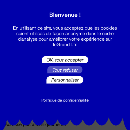
Grand T :
Bienvenue !
S'inscrire
En utilisant ce site, vous acceptez que les cookies
soient utilisés de façon anonyme dans le cadre
d'analyse pour améliorer votre expérience sur
leGrandT.fr.
OK, tout accepter
Tout refuser
Personnaliser
Billetterie
02 51 88 25 25
billetterie@leGrandT.fr
Politique de confidentialité
Du lundi au vendredi 14h → 18h
🚨 Accueil physique impossible jusqu'à l'ouverture
Adresse postale uniquement :