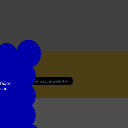
S'inscrire
à la newsletter
 façon
 sur