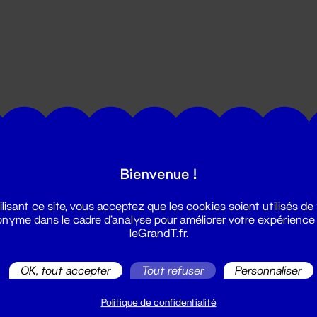
utes les actualités du Grand T :
Bienvenue !
ilisant ce site, vous acceptez que les cookies soient utilisés de
nyme dans le cadre d'analyse pour améliorer votre expérience
leGrandT.fr.
OK, tout accepter
Tout refuser
Personnaliser
illetterie
2 51 88 25 25
Politique de confidentialité
illetterie@leGrandT.fr