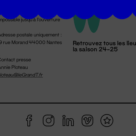
u lundi au vendredi 14h → 18h
 Accueil physique
mpossible jusqu'à l'ouverture
dresse postale uniquement :
19 rue Morand 44000 Nantes
Retrouvez tous les lie
la saison 24-25
ontact presse
nnie Ploteau
loteau@leGrandT.fr