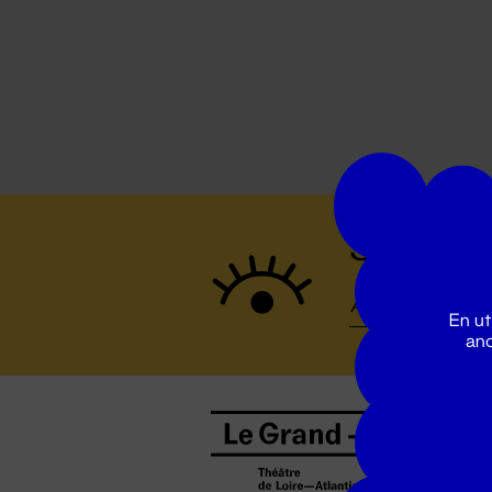
Suivez to
En ut
ano
B
0
b