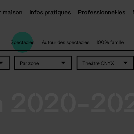
t maison
Infos pratiques
Professionnel·les
Spectacles
Autour des spectacles
100% famille
Par zone
Théâtre ONYX
n 2020-20