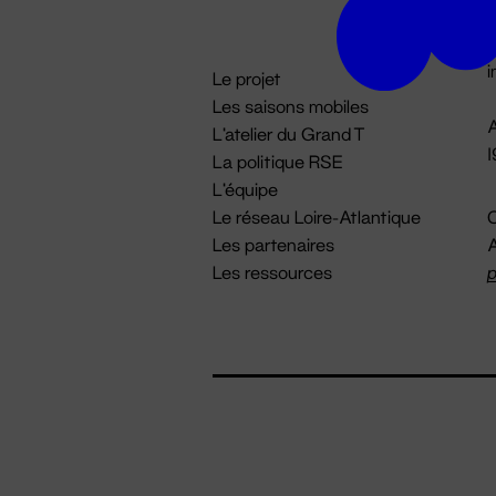
D

i
Le projet
Les saisons mobiles
A
L'atelier du Grand T
La politique RSE
L'équipe
Le réseau Loire-Atlantique
C
Les partenaires
A
Les ressources
p