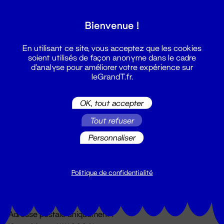
Grand T :
Bienvenue !
S'inscrire
En utilisant ce site, vous acceptez que les cookies
soient utilisés de façon anonyme dans le cadre
d'analyse pour améliorer votre expérience sur
leGrandT.fr.
OK, tout accepter
Tout refuser
Personnaliser
Billetterie
02 51 88 25 25
billetterie@leGrandT.fr
Politique de confidentialité
Du lundi au vendredi 14h → 18h
🚨 Accueil physique impossible jusqu'à l'ouverture
Adresse postale uniquement :