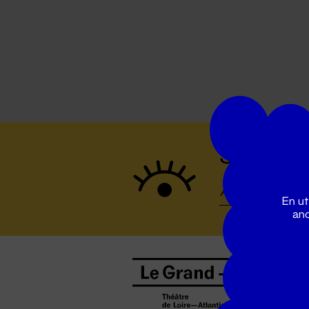
Suivez to
En ut
ano
B
0
b