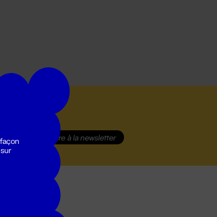
S'inscrire
à la newsletter
 façon
 sur