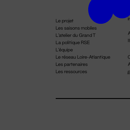
D

i
Le projet
Les saisons mobiles
A
L'atelier du Grand T
La politique RSE
L'équipe
Le réseau Loire-Atlantique
C
Les partenaires
A
Les ressources
p