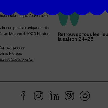
u lundi au vendredi 14h → 18h
 Accueil physique
mpossible jusqu'à l'ouverture
dresse postale uniquement :
19 rue Morand 44000 Nantes
Retrouvez tous les lie
la saison 24-25
ontact presse
nnie Ploteau
loteau@leGrandT.fr