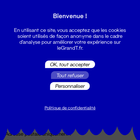
Grand T :
Bienvenue !
S'inscrire
En utilisant ce site, vous acceptez que les cookies
soient utilisés de façon anonyme dans le cadre
d'analyse pour améliorer votre expérience sur
leGrandT.fr.
OK, tout accepter
Tout refuser
Personnaliser
Billetterie
02 51 88 25 25
billetterie@leGrandT.fr
Politique de confidentialité
Du lundi au vendredi 14h → 18h
🚨 Accueil physique impossible jusqu'à l'ouverture
Adresse postale uniquement :