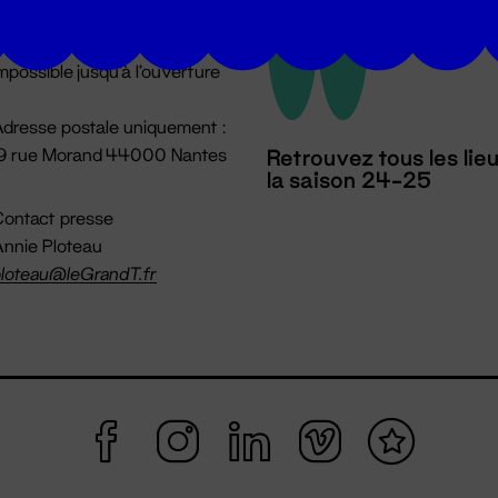
u lundi au vendredi 14h → 18h
 Accueil physique
mpossible jusqu'à l'ouverture
dresse postale uniquement :
19 rue Morand 44000 Nantes
Retrouvez tous les lie
la saison 24-25
ontact presse
nnie Ploteau
loteau@leGrandT.fr