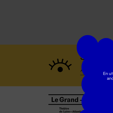
Suivez to
En ut
ano
B
0
b