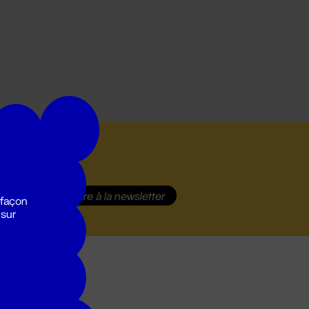
S'inscrire
à la newsletter
 façon
 sur