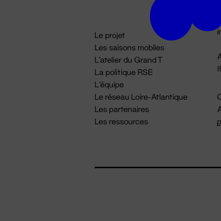
D

i
Le projet
Les saisons mobiles
A
L'atelier du Grand T
La politique RSE
L'équipe
Le réseau Loire-Atlantique
C
Les partenaires
A
Les ressources
p