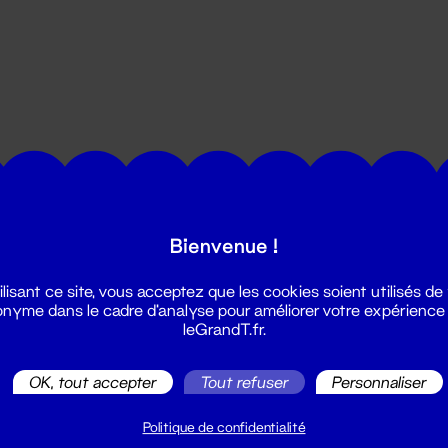
utes les actualités du Grand T :
Bienvenue !
ilisant ce site, vous acceptez que les cookies soient utilisés de
nyme dans le cadre d'analyse pour améliorer votre expérience
leGrandT.fr.
OK, tout accepter
Tout refuser
Personnaliser
illetterie
2 51 88 25 25
Politique de confidentialité
illetterie@leGrandT.fr