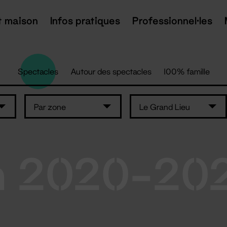
t maison
Infos pratiques
Professionnel·les
Spectacles
Autour des spectacles
100% famille
Par zone
Le Grand Lieu
n 2020-20