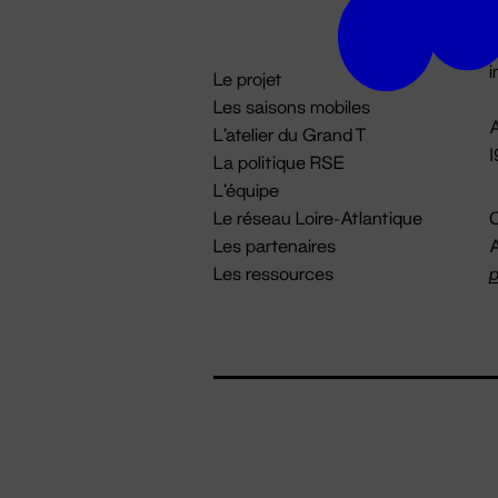
D

i
Le projet
Les saisons mobiles
A
L'atelier du Grand T
La politique RSE
L'équipe
Le réseau Loire-Atlantique
C
Les partenaires
A
Les ressources
p