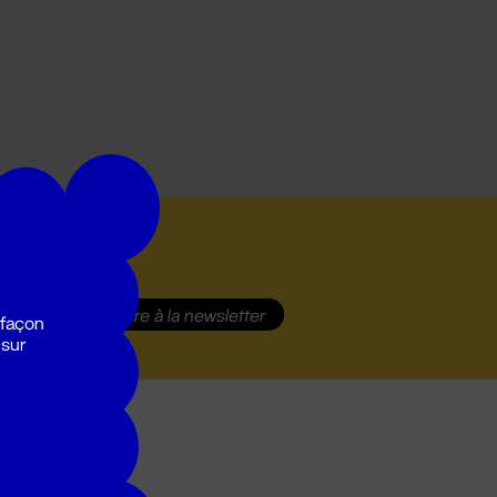
S'inscrire
à la newsletter
 façon
 sur