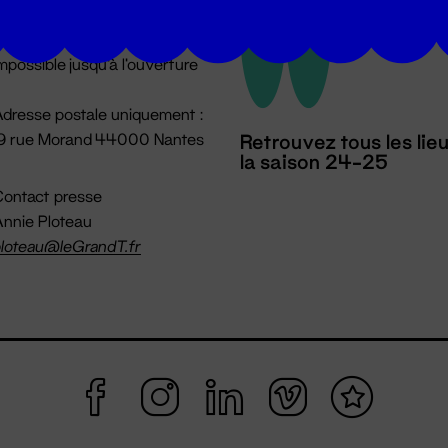
u lundi au vendredi 14h → 18h
 Accueil physique
mpossible jusqu'à l'ouverture
dresse postale uniquement :
19 rue Morand 44000 Nantes
Retrouvez tous les lie
la saison 24-25
ontact presse
nnie Ploteau
loteau@leGrandT.fr