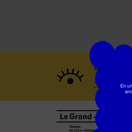
Suivez to
En ut
ano
B
0
b