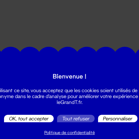
utes les actualités du Grand T :
Bienvenue !
ilisant ce site, vous acceptez que les cookies soient utilisés de
nyme dans le cadre d'analyse pour améliorer votre expérience
leGrandT.fr.
OK, tout accepter
Tout refuser
Personnaliser
illetterie
2 51 88 25 25
Politique de confidentialité
illetterie@leGrandT.fr