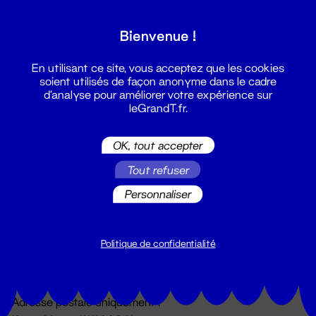
Grand T :
Bienvenue !
S'inscrire
En utilisant ce site, vous acceptez que les cookies
soient utilisés de façon anonyme dans le cadre
d'analyse pour améliorer votre expérience sur
leGrandT.fr.
OK, tout accepter
Tout refuser
Personnaliser
Billetterie
02 51 88 25 25
billetterie@leGrandT.fr
Politique de confidentialité
Du lundi au vendredi 14h → 18h
🚨 Accueil physique impossible jusqu'à l'ouverture
Adresse postale uniquement :