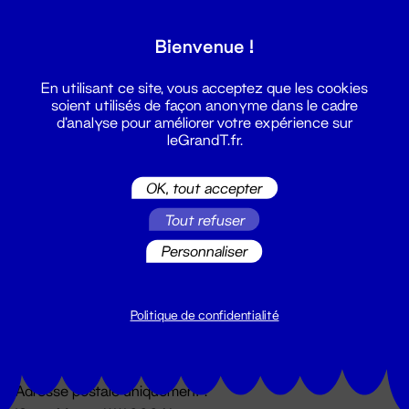
Grand T :
Bienvenue !
S'inscrire
En utilisant ce site, vous acceptez que les cookies
soient utilisés de façon anonyme dans le cadre
d'analyse pour améliorer votre expérience sur
leGrandT.fr.
OK, tout accepter
Tout refuser
Personnaliser
Billetterie
02 51 88 25 25
billetterie@leGrandT.fr
Politique de confidentialité
Du lundi au vendredi 14h → 18h
🚨 Accueil physique impossible jusqu'à l'ouverture
Adresse postale uniquement :