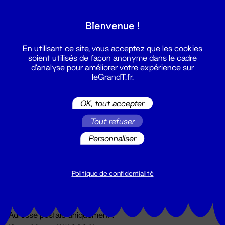
Grand T :
Bienvenue !
S'inscrire
En utilisant ce site, vous acceptez que les cookies
soient utilisés de façon anonyme dans le cadre
d'analyse pour améliorer votre expérience sur
leGrandT.fr.
OK, tout accepter
Tout refuser
Personnaliser
Billetterie
02 51 88 25 25
billetterie@leGrandT.fr
Politique de confidentialité
Du lundi au vendredi 14h → 18h
🚨 Accueil physique impossible jusqu'à l'ouverture
Adresse postale uniquement :