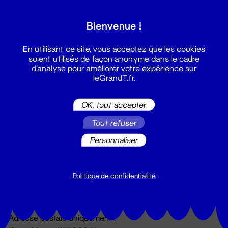
Grand T :
Bienvenue !
S'inscrire
En utilisant ce site, vous acceptez que les cookies
soient utilisés de façon anonyme dans le cadre
d'analyse pour améliorer votre expérience sur
leGrandT.fr.
OK, tout accepter
Tout refuser
Personnaliser
Billetterie
02 51 88 25 25
billetterie@leGrandT.fr
Politique de confidentialité
Du lundi au vendredi 14h → 18h
🚨 Accueil physique impossible jusqu'à l'ouverture
Adresse postale uniquement :