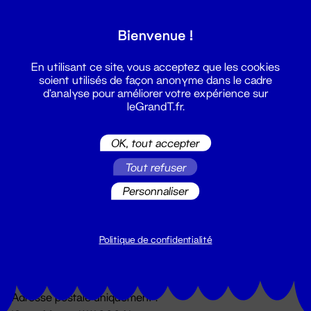
Grand T :
Bienvenue !
S'inscrire
En utilisant ce site, vous acceptez que les cookies
soient utilisés de façon anonyme dans le cadre
d'analyse pour améliorer votre expérience sur
leGrandT.fr.
OK, tout accepter
Tout refuser
Personnaliser
Billetterie
02 51 88 25 25
billetterie@leGrandT.fr
Politique de confidentialité
Du lundi au vendredi 14h → 18h
🚨 Accueil physique impossible jusqu'à l'ouverture
Adresse postale uniquement :