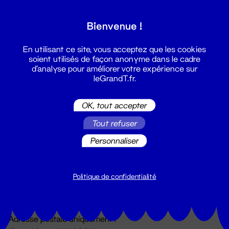
Grand T :
Bienvenue !
S'inscrire
En utilisant ce site, vous acceptez que les cookies
soient utilisés de façon anonyme dans le cadre
d'analyse pour améliorer votre expérience sur
leGrandT.fr.
OK, tout accepter
Tout refuser
Personnaliser
Billetterie
02 51 88 25 25
billetterie@leGrandT.fr
Politique de confidentialité
Du lundi au vendredi 14h → 18h
🚨 Accueil physique impossible jusqu'à l'ouverture
Adresse postale uniquement :