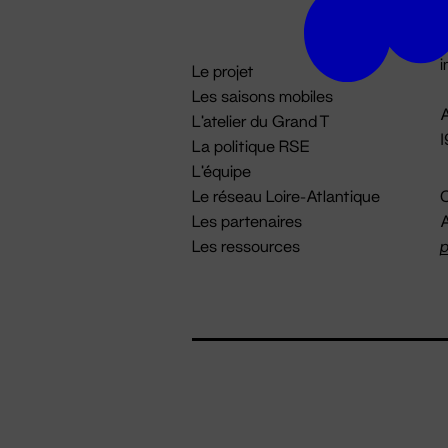
D

i
Le projet
Les saisons mobiles
A
L'atelier du Grand T
La politique RSE
L'équipe
Le réseau Loire-Atlantique
C
Les partenaires
A
Les ressources
p