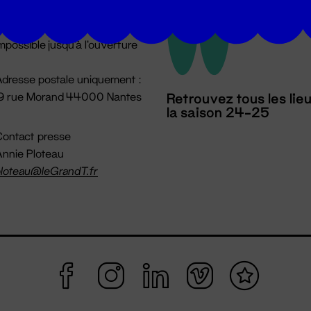
u lundi au vendredi 14h → 18h
 Accueil physique
mpossible jusqu'à l'ouverture
dresse postale uniquement :
19 rue Morand 44000 Nantes
Retrouvez tous les lie
la saison 24-25
ontact presse
nnie Ploteau
loteau@leGrandT.fr