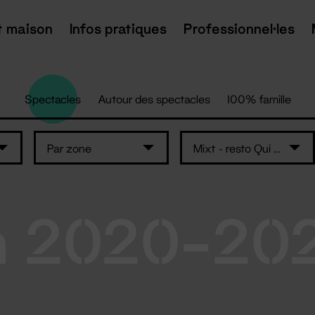
t maison
Infos pratiques
Professionnel·les
Spectacles
Autour des spectacles
100% famille
Par zone
Mixt - resto Qui Som
n 2020-20