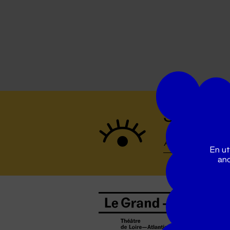
Suivez to
En ut
ano
B
0
b