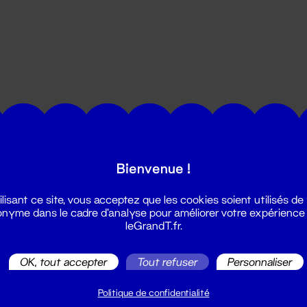
utes les actualités du Grand T :
Bienvenue !
ilisant ce site, vous acceptez que les cookies soient utilisés de
nyme dans le cadre d'analyse pour améliorer votre expérience
leGrandT.fr.
OK, tout accepter
Tout refuser
Personnaliser
illetterie
2 51 88 25 25
Politique de confidentialité
illetterie@leGrandT.fr