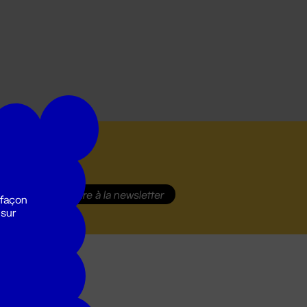
S'inscrire
à la newsletter
 façon
 sur