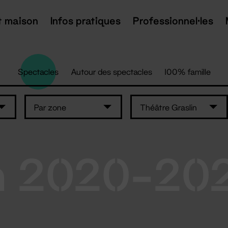
t maison
Infos pratiques
Professionnel·les
Spectacles
Autour des spectacles
100% famille
Par zone
Théâtre Graslin
n 2020-20