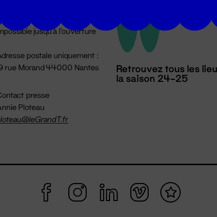
u lundi au vendredi 14h → 18h
 Accueil physique
mpossible jusqu'à l'ouverture
dresse postale uniquement :
19 rue Morand 44000 Nantes
Retrouvez tous les lie
la saison 24-25
ontact presse
nnie Ploteau
loteau@leGrandT.fr