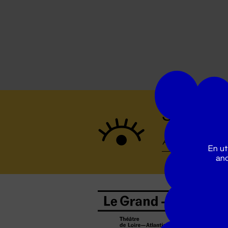
Suivez to
En ut
ano
B
0
b