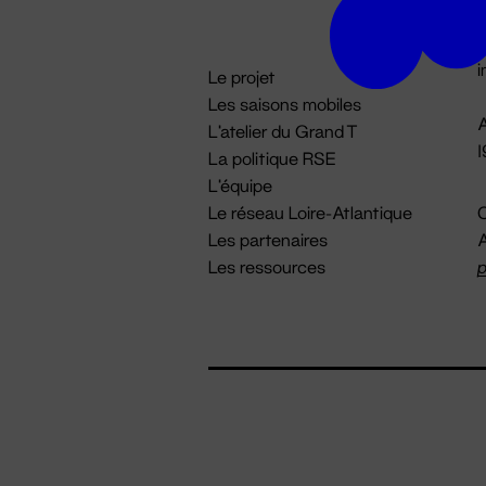
D

i
Le projet
Les saisons mobiles
A
L'atelier du Grand T
La politique RSE
L'équipe
Le réseau Loire-Atlantique
C
Les partenaires
A
Les ressources
p