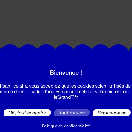
utes les actualités du Grand T :
Bienvenue !
ilisant ce site, vous acceptez que les cookies soient utilisés de
nyme dans le cadre d'analyse pour améliorer votre expérience
leGrandT.fr.
OK, tout accepter
Tout refuser
Personnaliser
illetterie
2 51 88 25 25
Politique de confidentialité
illetterie@leGrandT.fr