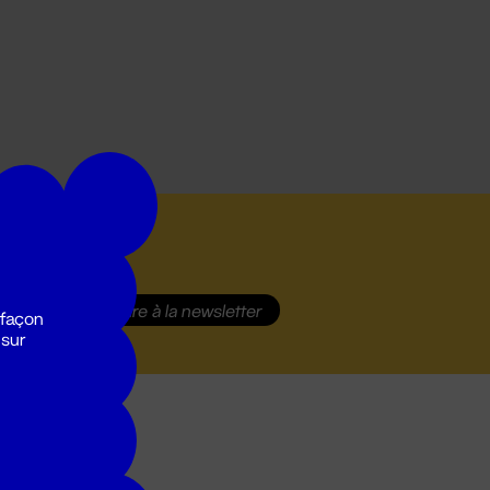
S'inscrire
à la newsletter
 façon
 sur