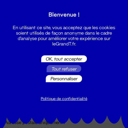
Grand T :
Bienvenue !
S'inscrire
En utilisant ce site, vous acceptez que les cookies
soient utilisés de façon anonyme dans le cadre
d'analyse pour améliorer votre expérience sur
leGrandT.fr.
OK, tout accepter
Tout refuser
Personnaliser
Billetterie
02 51 88 25 25
billetterie@leGrandT.fr
Politique de confidentialité
Du lundi au vendredi 14h → 18h
🚨 Accueil physique impossible jusqu'à l'ouverture
Adresse postale uniquement :