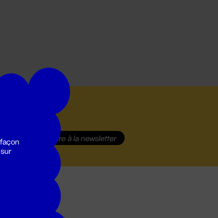
S'inscrire
à la newsletter
 façon
 sur