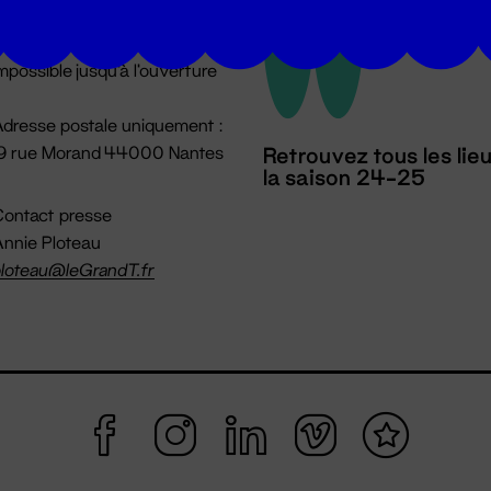
u lundi au vendredi 14h → 18h
 Accueil physique
mpossible jusqu'à l'ouverture
dresse postale uniquement :
19 rue Morand 44000 Nantes
Retrouvez tous les lie
la saison 24-25
ontact presse
nnie Ploteau
loteau@leGrandT.fr