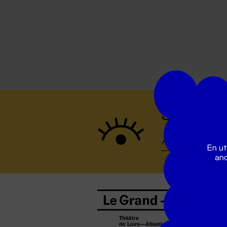
Suivez to
En ut
ano
B
0
b