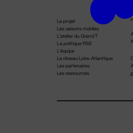
D

i
Le projet
Les saisons mobiles
A
L'atelier du Grand T
La politique RSE
L'équipe
Le réseau Loire-Atlantique
C
Les partenaires
A
Les ressources
p