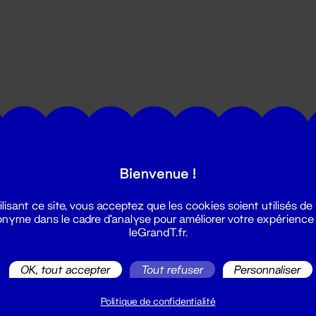
utes les actualités du Grand T :
Bienvenue !
ilisant ce site, vous acceptez que les cookies soient utilisés de
nyme dans le cadre d'analyse pour améliorer votre expérience
leGrandT.fr.
OK, tout accepter
Tout refuser
Personnaliser
illetterie
2 51 88 25 25
Politique de confidentialité
illetterie@leGrandT.fr