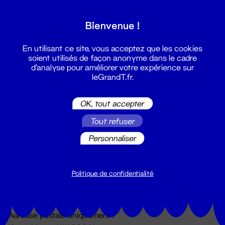
Grand T :
Bienvenue !
S'inscrire
En utilisant ce site, vous acceptez que les cookies
soient utilisés de façon anonyme dans le cadre
d'analyse pour améliorer votre expérience sur
leGrandT.fr.
OK, tout accepter
Tout refuser
Personnaliser
Billetterie
02 51 88 25 25
billetterie@leGrandT.fr
Politique de confidentialité
Du lundi au vendredi 14h → 18h
🚨 Accueil physique impossible jusqu'à l'ouverture
Adresse postale uniquement :