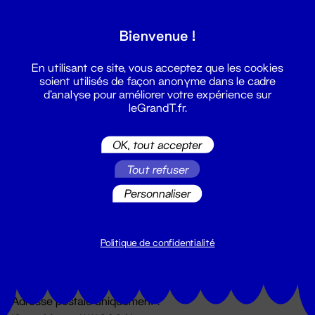
Grand T :
Bienvenue !
S'inscrire
En utilisant ce site, vous acceptez que les cookies
soient utilisés de façon anonyme dans le cadre
d'analyse pour améliorer votre expérience sur
leGrandT.fr.
OK, tout accepter
Tout refuser
Personnaliser
Billetterie
02 51 88 25 25
billetterie@leGrandT.fr
Politique de confidentialité
Du lundi au vendredi 14h → 18h
🚨 Accueil physique impossible jusqu'à l'ouverture
Adresse postale uniquement :