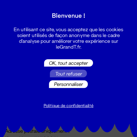
Grand T :
Bienvenue !
S'inscrire
En utilisant ce site, vous acceptez que les cookies
soient utilisés de façon anonyme dans le cadre
d'analyse pour améliorer votre expérience sur
leGrandT.fr.
OK, tout accepter
Tout refuser
Personnaliser
Billetterie
02 51 88 25 25
billetterie@leGrandT.fr
Politique de confidentialité
Du lundi au vendredi 14h → 18h
🚨 Accueil physique impossible jusqu'à l'ouverture
Adresse postale uniquement :