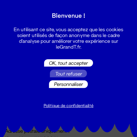
Grand T :
Bienvenue !
S'inscrire
En utilisant ce site, vous acceptez que les cookies
soient utilisés de façon anonyme dans le cadre
d'analyse pour améliorer votre expérience sur
leGrandT.fr.
OK, tout accepter
Tout refuser
Personnaliser
Billetterie
02 51 88 25 25
billetterie@leGrandT.fr
Politique de confidentialité
Du lundi au vendredi 14h → 18h
🚨 Accueil physique impossible jusqu'à l'ouverture
Adresse postale uniquement :