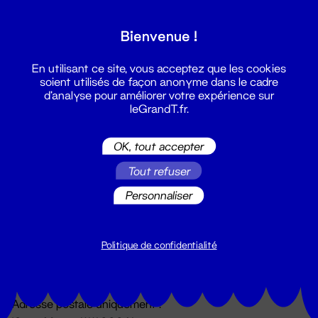
Grand T :
Bienvenue !
S'inscrire
En utilisant ce site, vous acceptez que les cookies
soient utilisés de façon anonyme dans le cadre
d'analyse pour améliorer votre expérience sur
leGrandT.fr.
OK, tout accepter
Tout refuser
Personnaliser
Billetterie
02 51 88 25 25
billetterie@leGrandT.fr
Politique de confidentialité
Du lundi au vendredi 14h → 18h
🚨 Accueil physique impossible jusqu'à l'ouverture
Adresse postale uniquement :