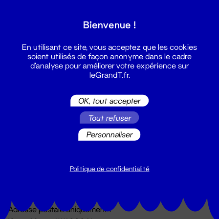
Grand T :
Bienvenue !
S'inscrire
En utilisant ce site, vous acceptez que les cookies
soient utilisés de façon anonyme dans le cadre
d'analyse pour améliorer votre expérience sur
leGrandT.fr.
OK, tout accepter
Tout refuser
Personnaliser
Billetterie
02 51 88 25 25
billetterie@leGrandT.fr
Politique de confidentialité
Du lundi au vendredi 14h → 18h
🚨 Accueil physique impossible jusqu'à l'ouverture
Adresse postale uniquement :