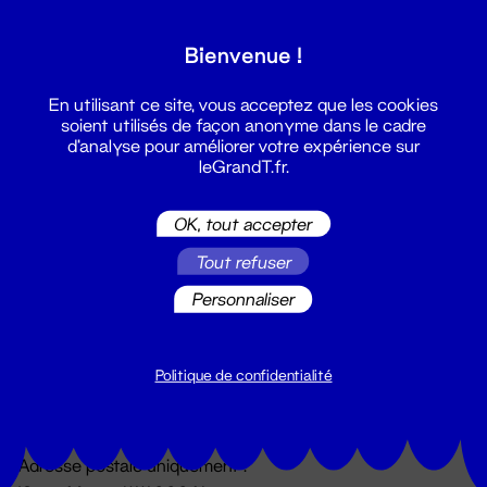
Grand T :
Bienvenue !
S'inscrire
En utilisant ce site, vous acceptez que les cookies
soient utilisés de façon anonyme dans le cadre
d'analyse pour améliorer votre expérience sur
leGrandT.fr.
OK, tout accepter
Tout refuser
Personnaliser
Billetterie
02 51 88 25 25
billetterie@leGrandT.fr
Politique de confidentialité
Du lundi au vendredi 14h → 18h
🚨 Accueil physique impossible jusqu'à l'ouverture
Adresse postale uniquement :