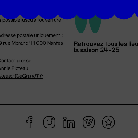
u lundi au vendredi 14h → 18h
 Accueil physique
mpossible jusqu'à l'ouverture
dresse postale uniquement :
19 rue Morand 44000 Nantes
Retrouvez tous les lie
la saison 24-25
ontact presse
nnie Ploteau
loteau@leGrandT.fr