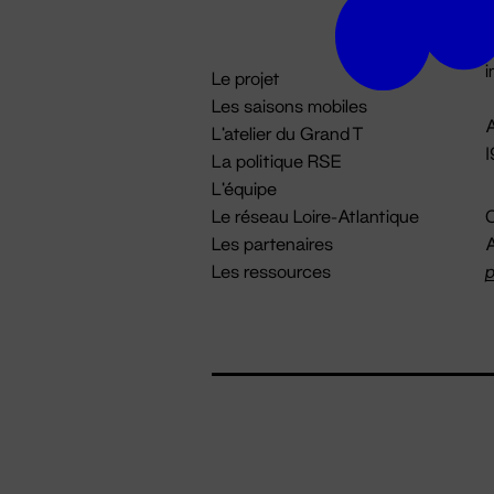
D

i
Le projet
Les saisons mobiles
A
L'atelier du Grand T
La politique RSE
L'équipe
Le réseau Loire-Atlantique
C
Les partenaires
A
Les ressources
p