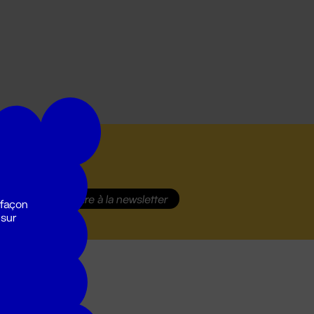
S'inscrire
à la newsletter
 façon
 sur