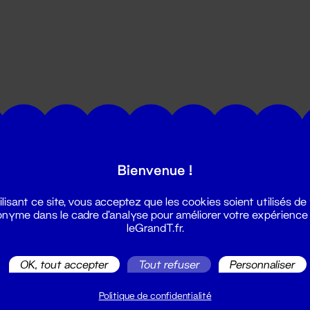
utes les actualités du Grand T :
Bienvenue !
ilisant ce site, vous acceptez que les cookies soient utilisés de
nyme dans le cadre d'analyse pour améliorer votre expérience
leGrandT.fr.
OK, tout accepter
Tout refuser
Personnaliser
illetterie
2 51 88 25 25
Politique de confidentialité
illetterie@leGrandT.fr