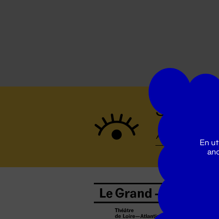
Suivez to
En ut
ano
B
0
b