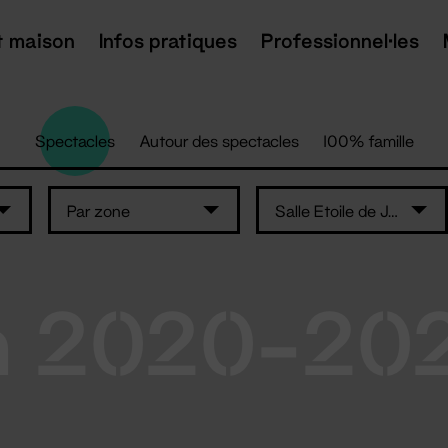
t maison
Infos pratiques
Professionnel·les
Spectacles
Autour des spectacles
100% famille
Par zone
Salle Etoile de Jade -St-Brévin-les-Pins
n 2020-20