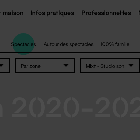
t maison
Infos pratiques
Professionnel·les
Spectacles
Autour des spectacles
100% famille
Par zone
Mixt - Studio son
n 2020-20