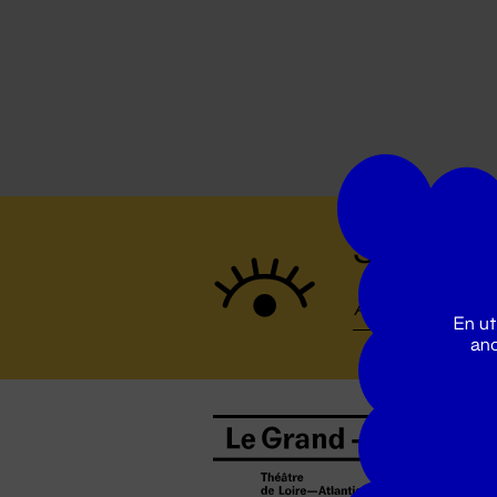
Suivez to
En ut
ano
B
0
b