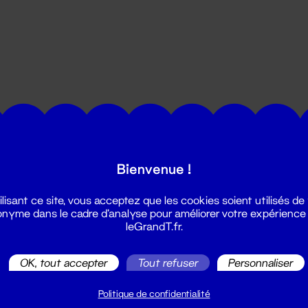
utes les actualités du Grand T :
Bienvenue !
ilisant ce site, vous acceptez que les cookies soient utilisés de
nyme dans le cadre d'analyse pour améliorer votre expérience
leGrandT.fr.
OK, tout accepter
Tout refuser
Personnaliser
illetterie
2 51 88 25 25
Politique de confidentialité
illetterie@leGrandT.fr