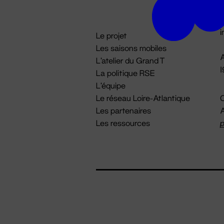
D

i
Le projet
Les saisons mobiles
A
L'atelier du Grand T
La politique RSE
L'équipe
Le réseau Loire-Atlantique
C
Les partenaires
A
Les ressources
p