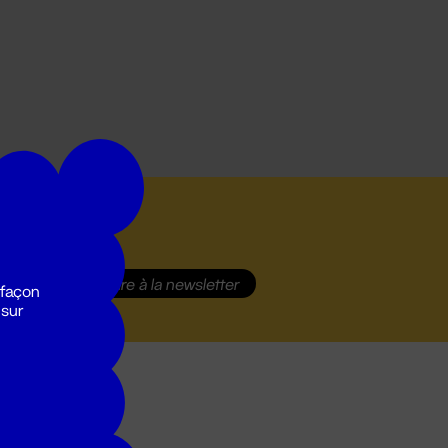
S'inscrire
à la newsletter
 façon
 sur