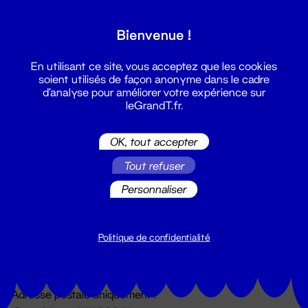
Grand T :
Bienvenue !
S'inscrire
En utilisant ce site, vous acceptez que les cookies
soient utilisés de façon anonyme dans le cadre
d'analyse pour améliorer votre expérience sur
leGrandT.fr.
OK, tout accepter
Tout refuser
Personnaliser
Billetterie
02 51 88 25 25
billetterie@leGrandT.fr
Politique de confidentialité
Du lundi au vendredi 14h → 18h
🚨 Accueil physique impossible jusqu'à l'ouverture
Adresse postale uniquement :