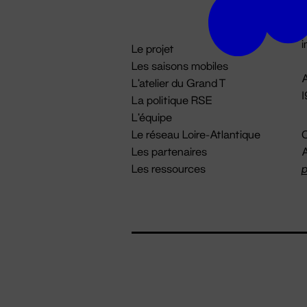
D

i
Le projet
Les saisons mobiles
A
L'atelier du Grand T
La politique RSE
L'équipe
Le réseau Loire-Atlantique
C
Les partenaires
A
Les ressources
p