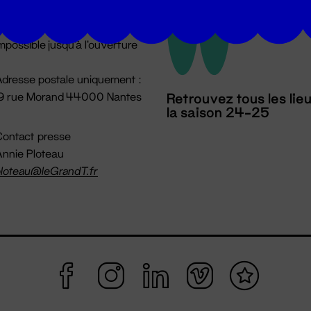
u lundi au vendredi 14h → 18h
 Accueil physique
mpossible jusqu'à l'ouverture
dresse postale uniquement :
19 rue Morand 44000 Nantes
Retrouvez tous les lie
la saison 24-25
ontact presse
nnie Ploteau
loteau@leGrandT.fr