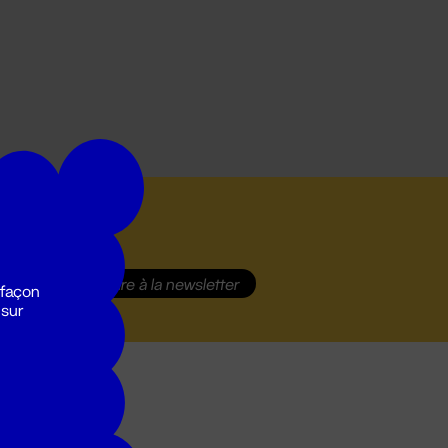
S'inscrire
à la newsletter
 façon
 sur