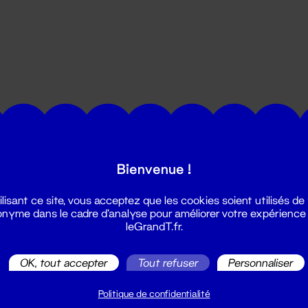
utes les actualités du Grand T :
Bienvenue !
ilisant ce site, vous acceptez que les cookies soient utilisés de
nyme dans le cadre d'analyse pour améliorer votre expérience
leGrandT.fr.
OK, tout accepter
Tout refuser
Personnaliser
illetterie
2 51 88 25 25
Politique de confidentialité
illetterie@leGrandT.fr