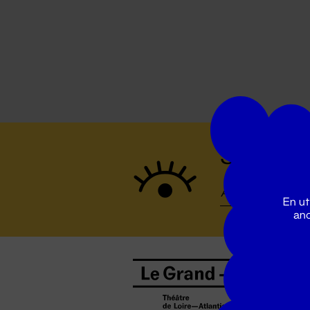
Suivez to
En ut
ano
B
0
b