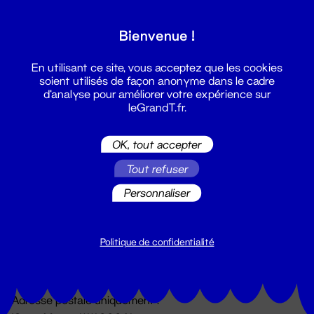
Grand T :
Bienvenue !
S'inscrire
En utilisant ce site, vous acceptez que les cookies
soient utilisés de façon anonyme dans le cadre
d'analyse pour améliorer votre expérience sur
leGrandT.fr.
OK, tout accepter
Tout refuser
Personnaliser
Billetterie
02 51 88 25 25
billetterie@leGrandT.fr
Politique de confidentialité
Du lundi au vendredi 14h → 18h
🚨 Accueil physique impossible jusqu'à l'ouverture
Adresse postale uniquement :