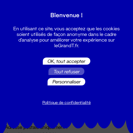
Grand T :
Bienvenue !
S'inscrire
En utilisant ce site, vous acceptez que les cookies
soient utilisés de façon anonyme dans le cadre
d'analyse pour améliorer votre expérience sur
leGrandT.fr.
OK, tout accepter
Tout refuser
Personnaliser
Billetterie
02 51 88 25 25
billetterie@leGrandT.fr
Politique de confidentialité
Du lundi au vendredi 14h → 18h
🚨 Accueil physique impossible jusqu'à l'ouverture
Adresse postale uniquement :