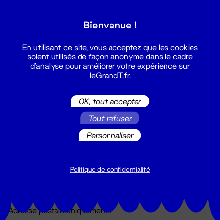
Grand T :
Bienvenue !
S'inscrire
En utilisant ce site, vous acceptez que les cookies
soient utilisés de façon anonyme dans le cadre
d'analyse pour améliorer votre expérience sur
leGrandT.fr.
OK, tout accepter
Tout refuser
Personnaliser
Billetterie
02 51 88 25 25
billetterie@leGrandT.fr
Politique de confidentialité
Du lundi au vendredi 14h → 18h
🚨 Accueil physique impossible jusqu'à l'ouverture
Adresse postale uniquement :