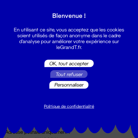
Grand T :
Bienvenue !
S'inscrire
En utilisant ce site, vous acceptez que les cookies
soient utilisés de façon anonyme dans le cadre
d'analyse pour améliorer votre expérience sur
leGrandT.fr.
OK, tout accepter
Tout refuser
Personnaliser
Billetterie
02 51 88 25 25
billetterie@leGrandT.fr
Politique de confidentialité
Du lundi au vendredi 14h → 18h
🚨 Accueil physique impossible jusqu'à l'ouverture
Adresse postale uniquement :