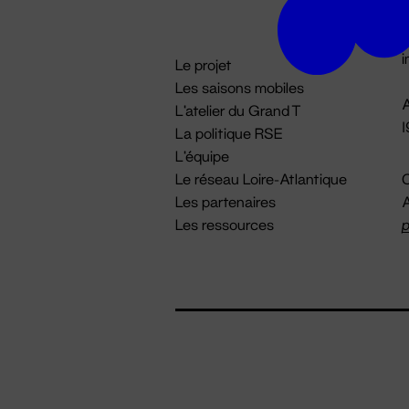
D

i
Le projet
Les saisons mobiles
A
L'atelier du Grand T
La politique RSE
L'équipe
Le réseau Loire-Atlantique
C
Les partenaires
A
Les ressources
p