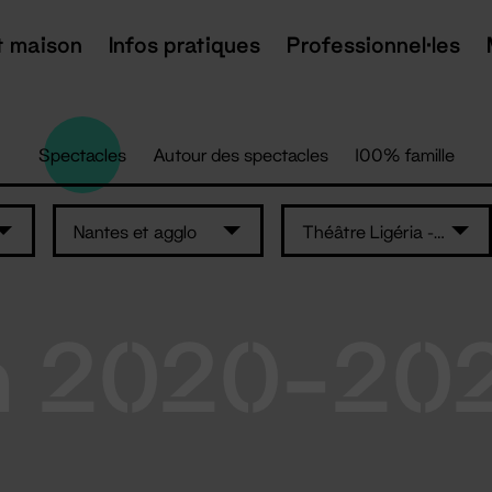
t maison
Infos pratiques
Professionnel·les
Spectacles
Autour des spectacles
100% famille
Nantes et agglo
Théâtre Ligéria - Sainte-Luce-sur-Loire
n 2020-20