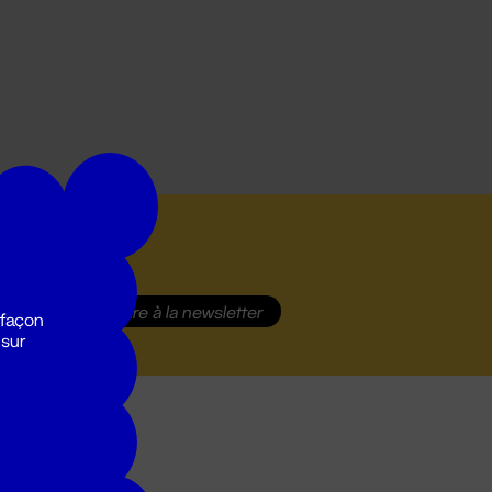
S'inscrire
à la newsletter
 façon
 sur