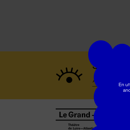
Suivez to
En ut
ano
B
0
b