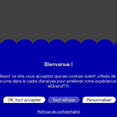
utes les actualités du Grand T :
Bienvenue !
ilisant ce site, vous acceptez que les cookies soient utilisés de
nyme dans le cadre d'analyse pour améliorer votre expérience
leGrandT.fr.
OK, tout accepter
Tout refuser
Personnaliser
illetterie
2 51 88 25 25
Politique de confidentialité
illetterie@leGrandT.fr