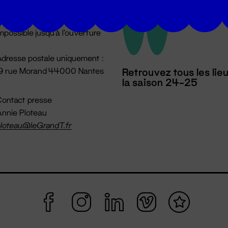
u lundi au vendredi 14h → 18h
 Accueil physique
mpossible jusqu'à l'ouverture
dresse postale uniquement :
19 rue Morand 44000 Nantes
Retrouvez tous les lie
la saison 24-25
ontact presse
nnie Ploteau
loteau@leGrandT.fr