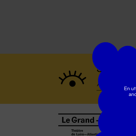
Suivez to
En ut
ano
B
0
b