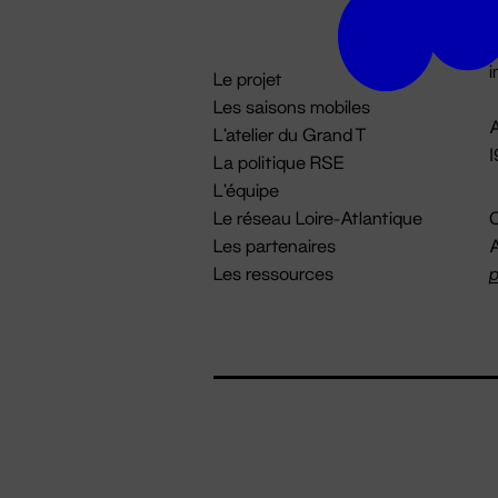
D

i
Le projet
Les saisons mobiles
A
L'atelier du Grand T
La politique RSE
L'équipe
Le réseau Loire-Atlantique
C
Les partenaires
A
Les ressources
p