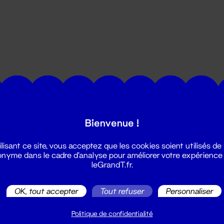
utes les actualités du Grand T :
Bienvenue !
ilisant ce site, vous acceptez que les cookies soient utilisés de
nyme dans le cadre d'analyse pour améliorer votre expérience
leGrandT.fr.
OK, tout accepter
Tout refuser
Personnaliser
illetterie
2 51 88 25 25
Politique de confidentialité
illetterie@leGrandT.fr