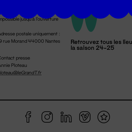
u lundi au vendredi 14h → 18h
 Accueil physique
mpossible jusqu'à l'ouverture
dresse postale uniquement :
19 rue Morand 44000 Nantes
Retrouvez tous les lie
la saison 24-25
ontact presse
nnie Ploteau
loteau@leGrandT.fr