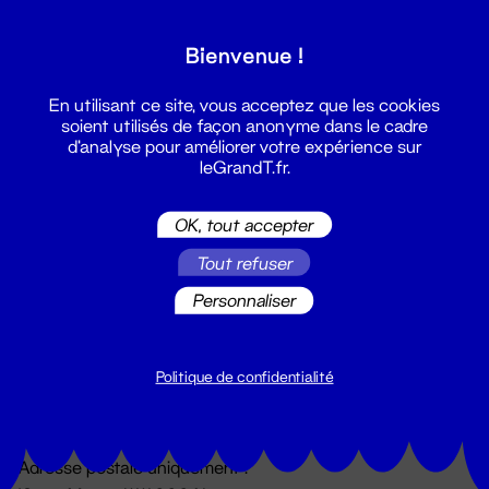
Grand T :
Bienvenue !
S'inscrire
En utilisant ce site, vous acceptez que les cookies
soient utilisés de façon anonyme dans le cadre
d'analyse pour améliorer votre expérience sur
leGrandT.fr.
OK, tout accepter
Tout refuser
Personnaliser
Billetterie
02 51 88 25 25
billetterie@leGrandT.fr
Politique de confidentialité
Du lundi au vendredi 14h → 18h
🚨 Accueil physique impossible jusqu'à l'ouverture
Adresse postale uniquement :