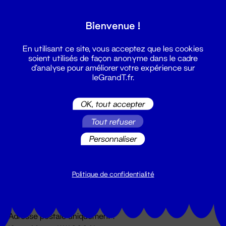
Grand T :
Bienvenue !
S'inscrire
En utilisant ce site, vous acceptez que les cookies
soient utilisés de façon anonyme dans le cadre
d'analyse pour améliorer votre expérience sur
leGrandT.fr.
OK, tout accepter
Tout refuser
Personnaliser
Billetterie
02 51 88 25 25
billetterie@leGrandT.fr
Politique de confidentialité
Du lundi au vendredi 14h → 18h
🚨 Accueil physique impossible jusqu'à l'ouverture
Adresse postale uniquement :