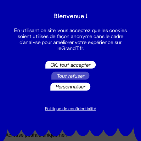
Grand T :
Bienvenue !
S'inscrire
En utilisant ce site, vous acceptez que les cookies
soient utilisés de façon anonyme dans le cadre
d'analyse pour améliorer votre expérience sur
leGrandT.fr.
OK, tout accepter
Tout refuser
Personnaliser
Billetterie
02 51 88 25 25
billetterie@leGrandT.fr
Politique de confidentialité
Du lundi au vendredi 14h → 18h
🚨 Accueil physique impossible jusqu'à l'ouverture
Adresse postale uniquement :