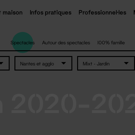
t maison
Infos pratiques
Professionnel·les
Spectacles
Autour des spectacles
100% famille
Nantes et agglo
Mixt - Jardin
n 2020-20