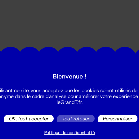
utes les actualités du Grand T :
Bienvenue !
ilisant ce site, vous acceptez que les cookies soient utilisés de
nyme dans le cadre d'analyse pour améliorer votre expérience
leGrandT.fr.
OK, tout accepter
Tout refuser
Personnaliser
illetterie
2 51 88 25 25
Politique de confidentialité
illetterie@leGrandT.fr