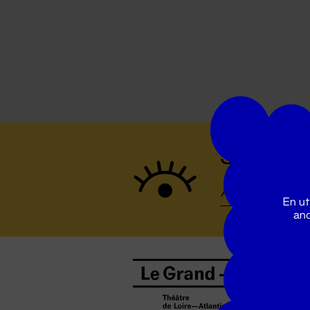
Suivez to
En ut
ano
B
0
b