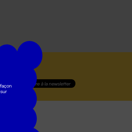
S'inscrire
à la newsletter
 façon
 sur