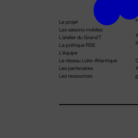
D

i
Le projet
Les saisons mobiles
A
L'atelier du Grand T
La politique RSE
L'équipe
Le réseau Loire-Atlantique
C
Les partenaires
A
Les ressources
p