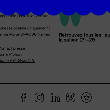
u lundi au vendredi 14h → 18h
 Accueil physique
mpossible jusqu'à l'ouverture
dresse postale uniquement :
19 rue Morand 44000 Nantes
Retrouvez tous les lie
la saison 24-25
ontact presse
nnie Ploteau
loteau@leGrandT.fr