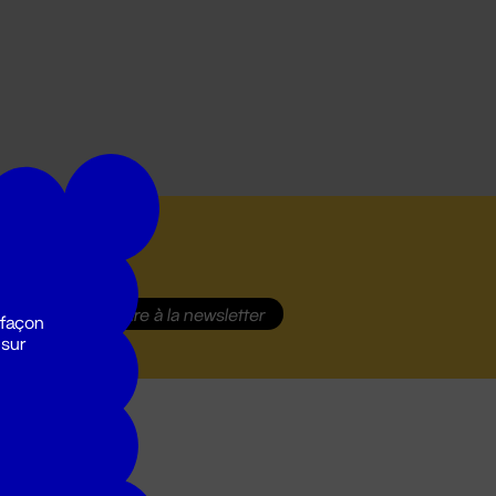
S'inscrire
à la newsletter
 façon
 sur