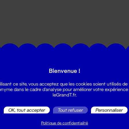
utes les actualités du Grand T :
Bienvenue !
ilisant ce site, vous acceptez que les cookies soient utilisés de
nyme dans le cadre d'analyse pour améliorer votre expérience
leGrandT.fr.
OK, tout accepter
Tout refuser
Personnaliser
illetterie
2 51 88 25 25
Politique de confidentialité
illetterie@leGrandT.fr