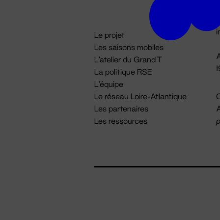
D

i
Le projet
Les saisons mobiles
A
L'atelier du Grand T
La politique RSE
L'équipe
Le réseau Loire-Atlantique
C
Les partenaires
A
Les ressources
p