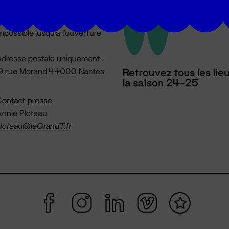
u lundi au vendredi 14h → 18h
 Accueil physique
mpossible jusqu'à l'ouverture
dresse postale uniquement :
19 rue Morand 44000 Nantes
Retrouvez tous les lie
la saison 24-25
ontact presse
nnie Ploteau
loteau@leGrandT.fr