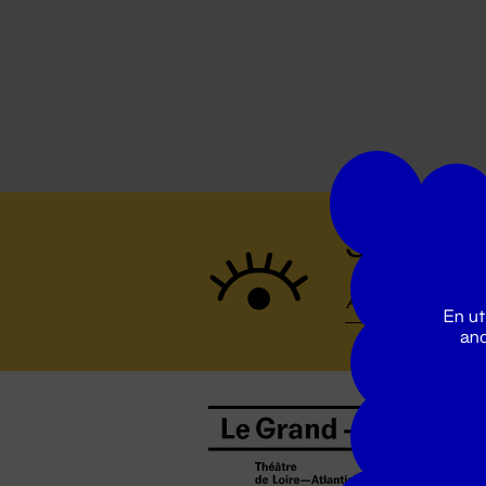
Suivez to
En ut
ano
B
0
b