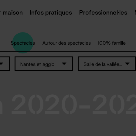
t maison
Infos pratiques
Professionnel·les
Spectacles
Autour des spectacles
100% famille
Nantes et agglo
Salle de la vallée de Tenu - Machecoul
n 2020-20