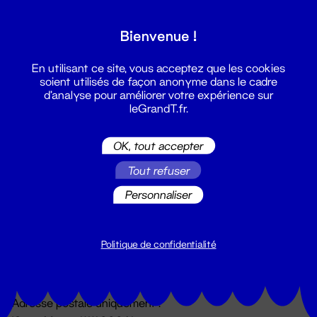
Grand T :
Bienvenue !
S'inscrire
En utilisant ce site, vous acceptez que les cookies
soient utilisés de façon anonyme dans le cadre
d'analyse pour améliorer votre expérience sur
leGrandT.fr.
OK, tout accepter
Tout refuser
Personnaliser
Billetterie
02 51 88 25 25
billetterie@leGrandT.fr
Politique de confidentialité
Du lundi au vendredi 14h → 18h
🚨 Accueil physique impossible jusqu'à l'ouverture
Adresse postale uniquement :