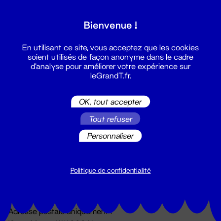
Grand T :
Bienvenue !
S'inscrire
En utilisant ce site, vous acceptez que les cookies
soient utilisés de façon anonyme dans le cadre
d'analyse pour améliorer votre expérience sur
leGrandT.fr.
OK, tout accepter
Tout refuser
Personnaliser
Billetterie
02 51 88 25 25
billetterie@leGrandT.fr
Politique de confidentialité
Du lundi au vendredi 14h → 18h
🚨 Accueil physique impossible jusqu'à l'ouverture
Adresse postale uniquement :