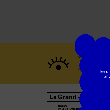
Suivez to
En ut
ano
B
0
b