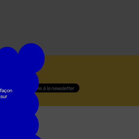
S'inscrire
à la newsletter
 façon
 sur