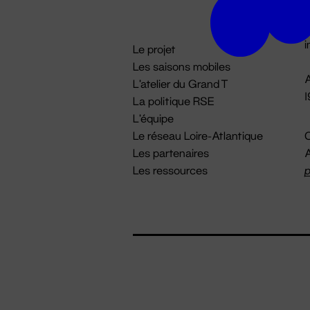
D

i
Le projet
Les saisons mobiles
A
L'atelier du Grand T
La politique RSE
L'équipe
Le réseau Loire-Atlantique
C
Les partenaires
A
Les ressources
p