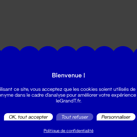
utes les actualités du Grand T :
Bienvenue !
ilisant ce site, vous acceptez que les cookies soient utilisés de
nyme dans le cadre d'analyse pour améliorer votre expérience
leGrandT.fr.
OK, tout accepter
Tout refuser
Personnaliser
illetterie
2 51 88 25 25
Politique de confidentialité
illetterie@leGrandT.fr