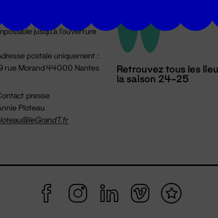
u lundi au vendredi 14h → 18h
 Accueil physique
mpossible jusqu'à l'ouverture
dresse postale uniquement :
19 rue Morand 44000 Nantes
Retrouvez tous les lie
la saison 24-25
ontact presse
nnie Ploteau
loteau@leGrandT.fr