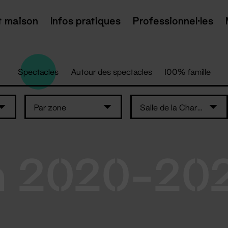
t maison
Infos pratiques
Professionnel·les
Spectacles
Autour des spectacles
100% famille
Par zone
Salle de la Charbonnière – Ancenis-Saint-Géréon
n 2020-20