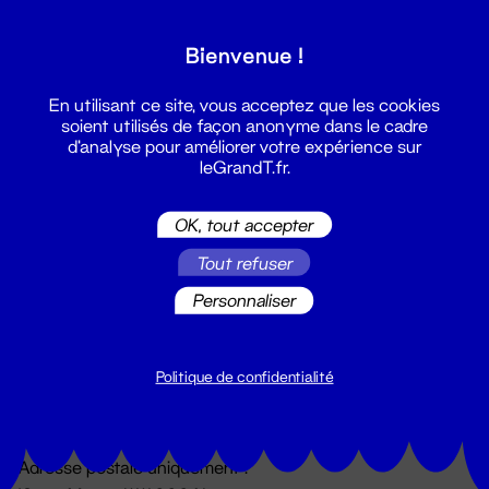
Grand T :
Bienvenue !
S'inscrire
En utilisant ce site, vous acceptez que les cookies
soient utilisés de façon anonyme dans le cadre
d'analyse pour améliorer votre expérience sur
leGrandT.fr.
OK, tout accepter
Tout refuser
Personnaliser
Billetterie
02 51 88 25 25
billetterie@leGrandT.fr
Politique de confidentialité
Du lundi au vendredi 14h → 18h
🚨 Accueil physique impossible jusqu'à l'ouverture
Adresse postale uniquement :